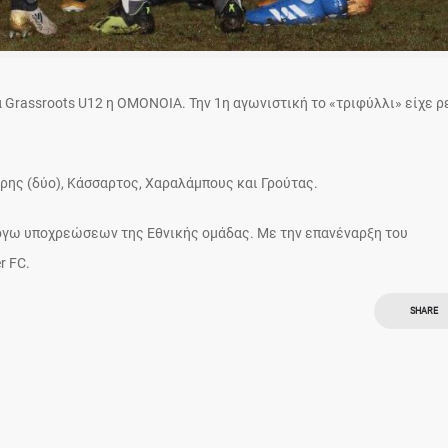
 Grassroots U12 η ΟΜΟΝΟΙΑ. Την 1η αγωνιστική το «τριφύλλι» είχε ρ
άρης (δύο), Κάσσαρτος, Χαραλάμπους και Γρούτας.
λόγω υποχρεώσεων της Εθνικής ομάδας. Με την επανέναρξη του
r FC.
SHARE