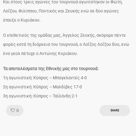
Και στους τρεις αγώνες του τουρνουά αγωνίστηκαν οι Φώτη,
Λοΐζου, Φιλίππου, Ποντικός και Ζευκής ενώ σε δύο αγώνες
έπαιξε ο Κυριάκου.
Ο επιθετικός της ομάδας μας, Άγγελος Ζευκής, σκόραρε πέντε
φορές κατά τη διάρκεια του τουρνουά, ο Λοΐζος Λοΐζου δύο, ενώ
ένα γκολ πέτυχε ο Αντώνης Κυριάκου.
Τα αποτελέσματα της Εθνικής μας στο τουρνουά:
1η αγωνιστική: Κύπρος – Μπαγκλαντές 4-0
2η αγωνιστική: Κύπρος – Μαλδίβες 17-0
3η αγωνιστική: Κύπρος – Ταϊλάνδη 2-1
Like!
0
SHARE