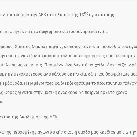
ης
αντιμετωπίσει την ΑΕΚ στο πλαίσιο της 13
αγωνιστικής.
αι προμηνύεται ένα αμφίρροπο και ισοδύναμο παιχνίδι.
ομάδας, Χρίστος Μακρυγιώργης, ο οποίος τόνισε τη δυσκολία του αγ
στην οποία αγωνίζονται κάποιοι καλοί ποδοσφαιριστές που πέρσι ήταν
 τίτλο όπως και εμείς. Περιμένω ένα δυνατό παιχνίδι. Δεν παίζουν ρό
με με μεγαλύτερους αντιπάλους σε ηλικία, κάτι που θεωρώ πως μα
θε εβδομάδα. Περιμένω πως θα διεκδικήσουμε το πρωτάθλημα παίζον
ς φορές γίνεται στην βασική ενδεκάδα, να παίρνω αρκετό χρόνο
».
κέντρο της Ακαδημίας της ΑΕΚ.
να της περασμένης αγωνιστικής όπου η ομάδα μας κέρδισε με 3-2 την