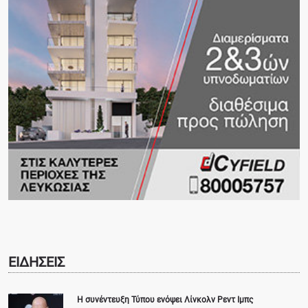
ΕΙΔΗΣΕΙΣ
Η συνέντευξη Τύπου ενόψει Λίνκολν Ρεντ Ιμπς