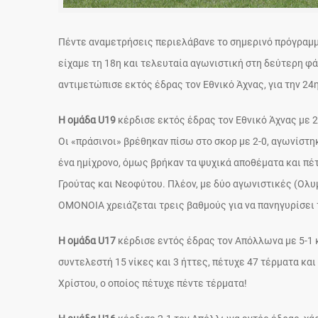
Πέντε αναμετρήσεις περιελάβανε το σημερινό πρόγραμμ
είχαμε τη 18η και τελευταία αγωνιστική στη δεύτερη 
αντιμετώπισε εκτός έδρας τον Εθνικό Άχνας, για την 24
Η ομάδα U19
κέρδισε εκτός έδρας τον Εθνικό Άχνας με 2
Οι «πράσινοι» βρέθηκαν πίσω στο σκορ με 2-0, αγωνίστ
ένα ημίχρονο, όμως βρήκαν τα ψυχικά αποθέματα και πέ
Γρούτας και Νεοφύτου. Πλέον, με δύο αγωνιστικές (Ολυ
ΟΜΟΝΟΙΑ χρειάζεται τρεις βαθμούς για να πανηγυρίσει τ
Η ομάδα U17
κέρδισε εντός έδρας τον Απόλλωνα με 5-1 κ
συντελεστή 15 νίκες και 3 ήττες, πέτυχε 47 τέρματα κ
Χρίστου, ο οποίος πέτυχε πέντε τέρματα!