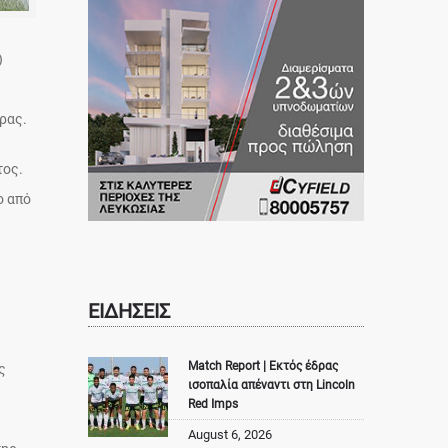
)
ρας.
τος.
ο από
ΕΙΔΗΣΕΙΣ
Match Report | Εκτός έδρας
ς
ισοπαλία απέναντι στη Lincoln
Red Imps
August 6, 2026