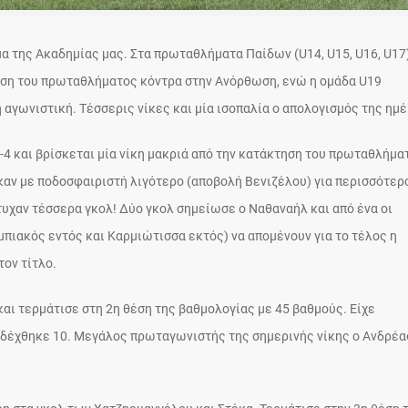
α της Ακαδημίας μας. Στα πρωταθλήματα Παίδων (U14, U15, U16, U17
φάση του πρωταθλήματος κόντρα στην Ανόρθωση, ενώ η ομάδα U19
η αγωνιστική. Τέσσερις νίκες και μία ισοπαλία ο απολογισμός της ημέ
-4 και βρίσκεται μία νίκη μακριά από την κατάκτηση του πρωταθλήμα
ηκαν με ποδοσφαιριστή λιγότερο (αποβολή Βενιζέλου) για περισσότερ
τυχαν τέσσερα γκολ! Δύο γκολ σημείωσε ο Ναθαναήλ και από ένα οι
μπιακός εντός και Καρμιώτισσα εκτός) να απομένουν για το τέλος η
ον τίτλο.
αι τερμάτισε στη 2η θέση της βαθμολογίας με 45 βαθμούς. Είχε
αι δέχθηκε 10. Μεγάλος πρωταγωνιστής της σημερινής νίκης ο Ανδρέα