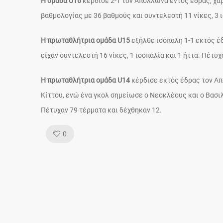
Η ομάδα U16
κέρδισε 2-1 τον Απόλλωνα εντός έδρας, χάρ
βαθμολογίας με 36 βαθμούς και συντελεστή 11 νίκες, 3 ι
Η πρωταθλήτρια ομάδα U15
εξήλθε ισόπαλη 1-1 εκτός έ
είχαν συντελεστή 16 νίκες, 1 ισοπαλία και 1 ήττα. Πέτυ
Η πρωταθλήτρια ομάδα U14
κέρδισε εκτός έδρας τον Από
Κίττου, ενώ ένα γκολ σημείωσε ο Νεοκλέους και ο Βασιλ
Πέτυχαν 79 τέρματα και δέχθηκαν 12.
Like!
0