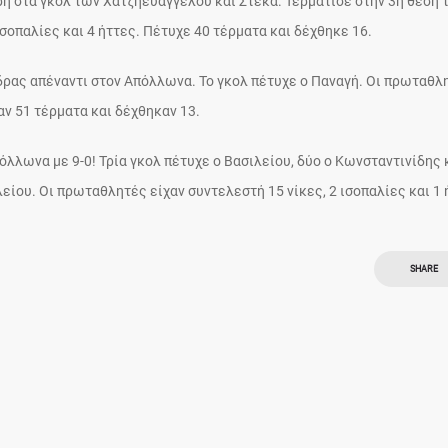
η στα γκολ των Χατζηευαγγέλου και Στέκα. Τερμάτισε στην 3η θέση 
σοπαλίες και 4 ήττες. Πέτυχε 40 τέρματα και δέχθηκε 16.
δρας απέναντι στον Απόλλωνα. Το γκολ πέτυχε ο Παναγή. Οι πρωταθλ
χαν 51 τέρματα και δέχθηκαν 13.
λλωνα με 9-0! Τρία γκολ πέτυχε ο Βασιλείου, δύο ο Κωνσταντινίδης 
είου. Οι πρωταθλητές είχαν συντελεστή 15 νίκες, 2 ισοπαλίες και 1 
SHARE