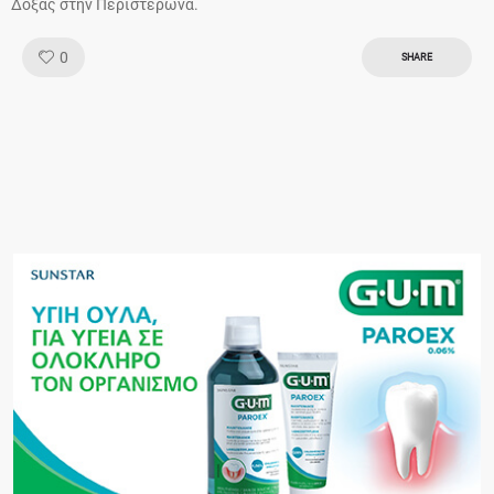
Δόξας στην Περιστερώνα.
Like!
0
SHARE