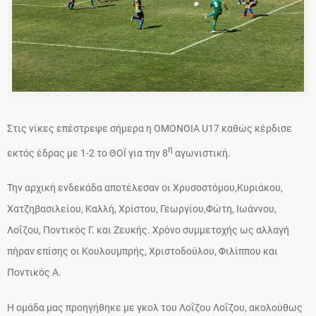
Στις νίκες επέστρεψε σήμερα η ΟΜΟΝΟΙΑ U17 καθώς κέρδισε
η
εκτός έδρας με 1-2 το ΘΟΪ για την 8
αγωνιστική.
Την αρχική ενδεκάδα αποτέλεσαν οι Χρυσοστόμου,Κυριάκου,
Χατζηβασιλείου, Καλλή, Χρίστου, Γεωργίου,Φώτη, Ιωάννου,
Λοΐζου, Ποντικός Γ. και Ζευκής. Χρόνο συμμετοχής ως αλλαγή
πήραν επίσης οι Κουλουμπρής, Χριστοδούλου, Φιλίππου και
Ποντικός Α.
Η ομάδα μας προηγήθηκε με γκολ του Λοΐζου Λοΐζου, ακολούθως