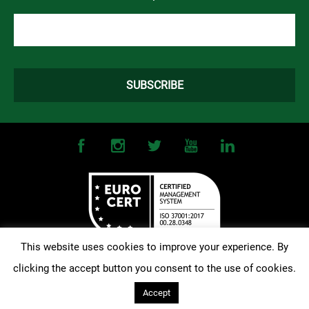
This website uses cookies to improve your experience. By
clicking the accept button you consent to the use of cookies.
©
2026
OMONOIA FC. All Rights Reserved |
Terms and Conditions
|
Privacy Policy
| Designed and Developed by
Techlink
Accept