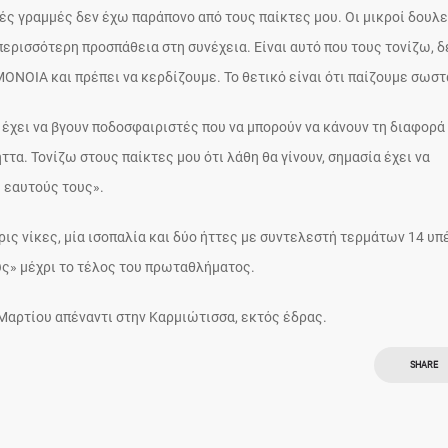
ικές γραμμές δεν έχω παράπονο από τους παίκτες μου. Οι μικροί δουλ
περισσότερη προσπάθεια στη συνέχεια. Είναι αυτό που τους τονίζω, δ
ΟΝΟΙΑ και πρέπει να κερδίζουμε. Το θετικό είναι ότι παίζουμε σωστ
α έχει να βγουν ποδοσφαιριστές που να μπορούν να κάνουν τη διαφορά
ήττα. Τονίζω στους παίκτες μου ότι λάθη θα γίνουν, σημασία έχει να
ς εαυτούς τους».
ις νίκες, μία ισοπαλία και δύο ήττες με συντελεστή τερμάτων 14 υπ
υς» μέχρι το τέλος του πρωταθλήματος.
Μαρτίου απέναντι στην Καρμιώτισσα, εκτός έδρας.
SHARE