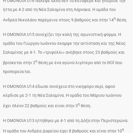
Η ΟΜΟΝΟΙΑ U16 πάλεψε αλλά δεν τα κατάφερε και γνώρισε την
ήττα με 4-2 από τη Νέα Σαλαμίνα στη Λάρνακα. Η ομάδα του
η
Ανδρέα Νικολάου παρέμεινε στους 9 βαθμούς και στην 14
θέση.
Η ΟΜΟΝΟΙΑ U15 συνεχίζει την καλή της αγωνιστική φόρμα. Η
ομάδα του Γιώργου Ιωάννου έκαμψε την αντίσταση και της Νέας
Σαλαμίνας με 4-1. Το «τριφύλλι» ανέβηκε στους 23 βαθμούς και
η
βρίσκεται στην 2
θέση με ένα αγώνα λιγότερο από το ΘΟΪ που
προπορεύεται.
Η ΟΜΟΝΟΙΑ U14 έδωσε συνέχεια στο νικηφόρο σερί, αφού
κέρδισε με 2-1 τη Νέα Σαλαμίνα. Η ομάδα του Μάριου Ιωάννου
η
έχει πλέον 22 βαθμούς και είναι στην 3
θέση.
H OMONOIA U13 ηττήθηκε με 4-1 από τη Δόξα στην Περιστερώνα.
η
Η ομάδα του Ανδρέα Δαρείου έχει 8 βαθμούς και είναι στην 10