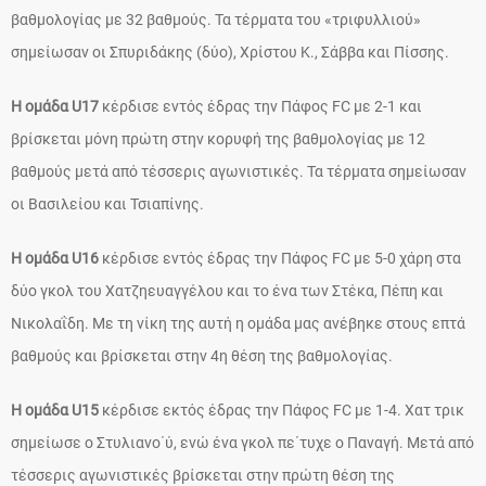
βαθμολογίας με 32 βαθμούς. Τα τέρματα του «τριφυλλιού»
σημείωσαν οι Σπυριδάκης (δύο), Χρίστου Κ., Σάββα και Πίσσης.
Η ομάδα U17
κέρδισε εντός έδρας την Πάφος FC με 2-1 και
βρίσκεται μόνη πρώτη στην κορυφή της βαθμολογίας με 12
βαθμούς μετά από τέσσερις αγωνιστικές. Τα τέρματα σημείωσαν
οι Βασιλείου και Τσιαπίνης.
Η ομάδα U16
κέρδισε εντός έδρας την Πάφος FC με 5-0 χάρη στα
δύο γκολ του Χατζηευαγγέλου και το ένα των Στέκα, Πέπη και
Νικολαΐδη. Με τη νίκη της αυτή η ομάδα μας ανέβηκε στους επτά
βαθμούς και βρίσκεται στην 4η θέση της βαθμολογίας.
Η ομάδα U15
κέρδισε εκτός έδρας την Πάφος FC με 1-4. Χατ τρικ
σημείωσε ο Στυλιανο΄ύ, ενώ ένα γκολ πε΄τυχε ο Παναγή. Μετά από
τέσσερις αγωνιστικές βρίσκεται στην πρώτη θέση της