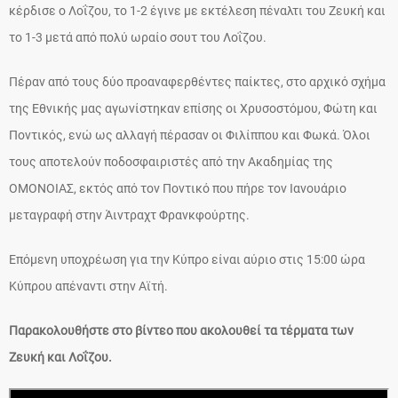
κέρδισε ο Λοΐζου, το 1-2 έγινε με εκτέλεση πέναλτι του Ζευκή και
το 1-3 μετά από πολύ ωραίο σουτ του Λοΐζου.
Πέραν από τους δύο προαναφερθέντες παίκτες, στο αρχικό σχήμα
της Εθνικής μας αγωνίστηκαν επίσης οι Χρυσοστόμου, Φώτη και
Ποντικός, ενώ ως αλλαγή πέρασαν οι Φιλίππου και Φωκά. Όλοι
τους αποτελούν ποδοσφαιριστές από την Ακαδημίας της
ΟΜΟΝΟΙΑΣ, εκτός από τον Ποντικό που πήρε τον Ιανουάριο
μεταγραφή στην Άιντραχτ Φρανκφούρτης.
Επόμενη υποχρέωση για την Κύπρο είναι αύριο στις 15:00 ώρα
Κύπρου απέναντι στην Αϊτή.
Παρακολουθήστε στο βίντεο που ακολουθεί τα τέρματα των
Ζευκή και Λοΐζου.