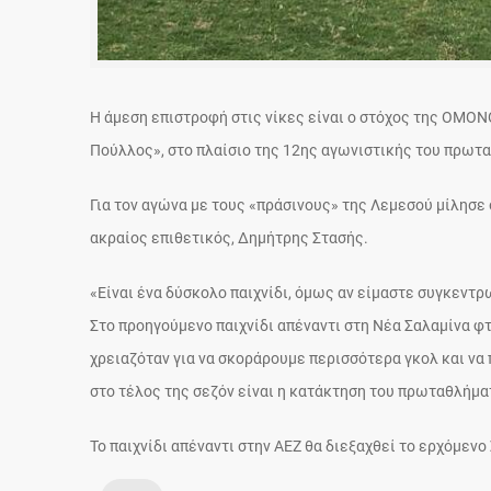
Η άμεση επιστροφή στις νίκες είναι ο στόχος της ΟΜΟΝΟ
Πούλλος», στο πλαίσιο της 12ης αγωνιστικής του πρωτ
Για τον αγώνα με τους «πράσινους» της Λεμεσού μίλησε
ακραίος επιθετικός, Δημήτρης Στασής.
«Είναι ένα δύσκολο παιχνίδι, όμως αν είμαστε συγκεντρ
Στο προηγούμενο παιχνίδι απέναντι στη Νέα Σαλαμίνα φ
χρειαζόταν για να σκοράρουμε περισσότερα γκολ και να π
στο τέλος της σεζόν είναι η κατάκτηση του πρωταθλήμ
Το παιχνίδι απέναντι στην ΑΕΖ θα διεξαχθεί το ερχόμενο