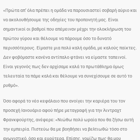
«Πρώτα απ’ όλα πρέπει η ομάδα να παρουσιαστεί σοβαρή αύριο και
να ακολουθήσουμε της οδηγίες του προπονητή μας. Είναι
σημαντικοί οι βαθμοί που απέμειναν μέχρι την ολοκλήρωση του
πρώτου γύρου και θέλουμε να πάρουμε όσο το δυνατό
περισσότερους. Είμαστε μια πολύ καλή ομάδα, με καλούς παίκτες.
Δεν φοβόμαστε κανένα αντίπαλο φτάνει να είμαστε ταπεινοί.
Είναι γεγονός πως δεν αρχίσαμε καλά το πρωτάθλημα όμως
τελευταία τα πάμε καλά και θέλουμε να συνεχίσουμε σε αυτό το
ρυθμό».
Όσο αφορά το νέο κεφάλαιο που ανοίγει την καριέρα του τον
προσεχή Ιανουάριο αφού πήρε μεταγραφή για την Άιντραχτ
Φρανκφούρτης, ανέφερε: «Νιώθω πολύ ωραία που θα ζήσω αυτή
την εμπειρία. Πιστεύω θα με βοηθήσει να βελτιωθώ τόσο στο
αγωνιστικό, όσο και ευρύτερα. Επίσης, νομίζω πως θα μου