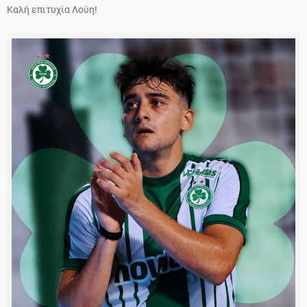
Καλή επιτυχία Λούη!