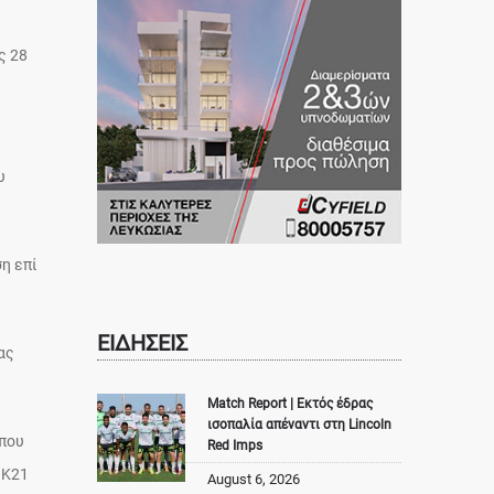
ς 28
υ
η επί
ΕΙΔΗΣΕΙΣ
ας
Match Report | Εκτός έδρας
ισοπαλία απέναντι στη Lincoln
 που
Red Imps
 Κ21
August 6, 2026