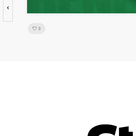
Like!
3