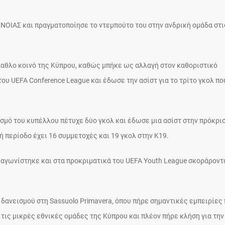
ΝΟΙΑΣ και πραγματοποίησε το ντεμπούτο του στην ανδρική ομάδα στι
λαθλο κοινό της Κύπρου, καθώς μπήκε ως αλλαγή στον καθοριστικό
ου UEFA Conference League και έδωσε την ασίστ για το τρίτο γκολ πο
σμό του κυπέλλου πέτυχε δύο γκολ και έδωσε μια ασίστ στην πρόκρισ
ή περίοδο έχει 16 συμμετοχές και 19 γκολ στην Κ19.
 αγωνίστηκε και στα προκριματικά του UEFA Youth League σκοράροντ
 δανεισμού στη Sassuolo Primavera, όπου πήρε σημαντικές εμπειρίες
 τις μικρές εθνικές ομάδες της Κύπρου και πλέον πήρε κλήση για την