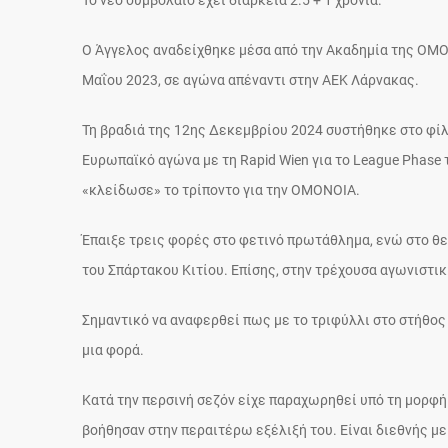
Το νέο συμβόλαιο έχει διάρκεια 2.5 + 1 χρόνια.
Ο Άγγελος αναδείχθηκε μέσα από την Ακαδημία της ΟΜΟ
Μαΐου 2023, σε αγώνα απέναντι στην ΑΕΚ Λάρνακας.
Τη βραδιά της 12ης Δεκεμβρίου 2024 συστήθηκε στο φί
Ευρωπαϊκό αγώνα με τη Rapid Wien για το League Phase τ
«κλείδωσε» το τρίποντο για την ΟΜΟΝΟΙΑ.
Έπαιξε τρεις φορές στο φετινό πρωτάθλημα, ενώ στο θε
του Σπάρτακου Κιτίου. Επίσης, στην τρέχουσα αγωνιστικ
Σημαντικό να αναφερθεί πως με το τριφύλλι στο στήθος
μια φορά.
Κατά την περσινή σεζόν είχε παραχωρηθεί υπό τη μορφή
βοήθησαν στην περαιτέρω εξέλιξή του. Είναι διεθνής με