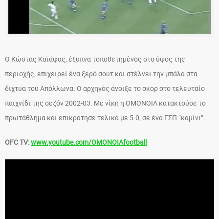
Ο Κώστας Καϊάφας, έξυπνα τοποθετημένος στο ύψος της
περιοχής, επιχειρεί ένα ξερό σουτ και στέλνει την μπάλα στα
δίχτυα του Απόλλωνα. Ο αρχηγός άνοιξε το σκορ στο τελευταίο
παιχνίδι της σεζόν 2002-03. Με νίκη η ΟΜΟΝΟΙΑ κατακτούσε το
πρωτάθλημα και επικράτησε τελικά με 5-0, σε ένα ΓΣΠ “καμίνι”.
OFC TV:
www.youtube.com/OMONOIAfootball