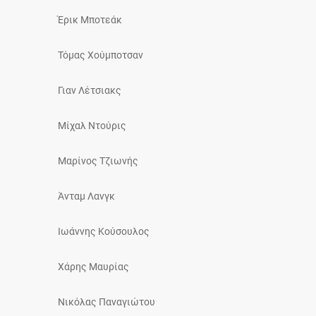
Έρικ Μποτεάκ
Τόμας Χούμποτσαν
Γιαν Λέτσιακς
Μίχαλ Ντούρις
Μαρίνος Τζιωνής
Άνταμ Λανγκ
Ιωάννης Κούσουλος
Χάρης Μαυρίας
Νικόλας Παναγιώτου