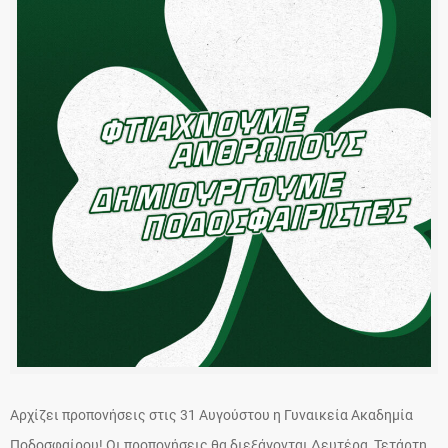
Αρχίζει προπονήσεις στις 31 Αυγούστου η Γυναικεία Ακαδημία
Ποδοσφαίρου! Οι προπονήσεις θα διεξάγονται Δευτέρα, Τετάρτη,