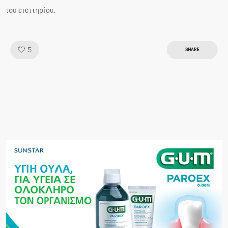
του εισιτηρίου.
Like!
5
SHARE