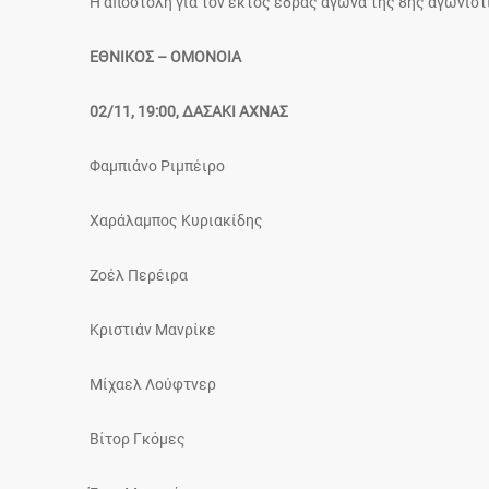
Η αποστολή για τον εκτός έδρας αγώνα της 8ης αγωνιστι
EΘΝΙΚΟΣ – ΟΜΟΝΟΙΑ
02/11, 19:00, ΔΑΣΑΚΙ ΑΧΝΑΣ
Φαμπιάνο Ριμπέιρο
Χαράλαμπος Κυριακίδης
Ζοέλ Περέιρα
Κριστιάν Μανρίκε
Μίχαελ Λούφτνερ
Βίτορ Γκόμες