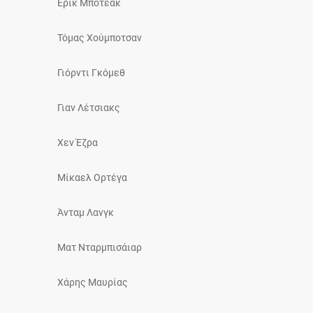
Έρικ Μποτεάκ
Τόμας Χούμποτσαν
Γιόρντι Γκόμεθ
Γιαν Λέτσιακς
Χεν Έζρα
Μίκαελ Ορτέγα
Άνταμ Λανγκ
Ματ Νταρμπισάιαρ
Χάρης Μαυρίας