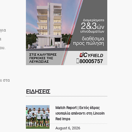
για
α
ου.
ι στα
ΕΙΔΗΣΕΙΣ
Match Report | Εκτός έδρας
ισοπαλία απέναντι στη Lincoln
Red Imps
August 6, 2026