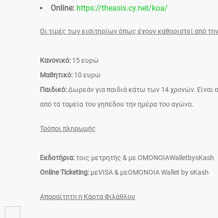
Online:
https://theasis.cy.net/koa/
Οι τιμές των εισιτηρίων όπως έχουν καθοριστεί από την
Κανονικό:
15 ευρώ
Μαθητικό:
10 ευρώ
Παιδικό:
Δωρεάν για παιδιά κάτω των 14 χρονών. Είναι α
από τα ταμεία του γηπέδου την ημέρα του αγώνα.
Τρόποι πληρωμής
Εκδοτήρια:
τοις μετρητής & με OMONOIAWalletbysKash
Online Ticketing:
μεVISA & μεOMONOIA Wallet by sKash
Απαραίτητη η Κάρτα Φιλάθλου