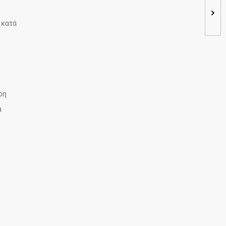
 κατά
ρη
α