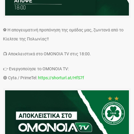
⚽ Η απογευματινή προπόνηση της ομάδας μας, ζωντανά από το
Κίελτσε της Πολωνίας‼️
📺 Αποκλειστικά στο OMONOIA TV στις 18:00.
👉 Ενεργοποίησε το OMONOIA TV:
🟢⁠ Cyta / PrimeTel:⁠
https://shorturl.at/HfS7f