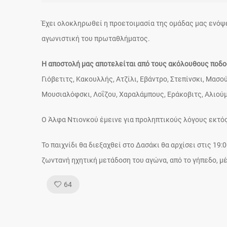
Έχει ολοκληρωθεί η προετοιμασία της ομάδας μας ενόψει
αγωνιστική του πρωταθλήματος.
Η αποστολή μας αποτελείται από τους ακόλουθους ποδο
Γιόβετιτς, Κακουλλής, Ατζίλι, Εβάντρο, Στεπίνσκι, Μασο
Μουσιαλόφσκι, Λοΐζου, Χαραλάμπους, Εράκοβιτς, Αλιούμ
Ο Άλφα Ντιονκού έμεινε για προληπτικούς λόγους εκτό
Το παιχνίδι θα διεξαχθεί στο Δασάκι θα αρχίσει στις 19:
ζωντανή ηχητική μετάδοση του αγώνα, από το γήπεδο, 
Like!
64