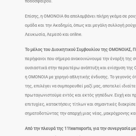
ποδοσφαίρου.
Επίσης, η ΟΜΟΝΟΙΑ θα απολαμβάνει πλήρη γκάμα σε ρουχ
ομάδα και την Ακαδημία, όπως και μεγάλη συλλογή ρούχω
Λευκωσία, Λεμεσό και online.
Το μέλος του Διοικητικού Συμβουλίου της ΟΜΟΝΟΙΑΣ, Π
περήφανοι που σήμερα ανακοινώνουμε την έναρξη της συ
ουσιαστικά στην περαιτέρω ανάπτυξη και ενίσχυση της 
η ΟΜΟΝΟΙΑ με χορηγό αθλητικής ένδυσης. Το γεγονός ότι
της, επιλέγει να συμπορευθεί μαζί μας, αποτελεί ιδιαίτ
πρωταγωνιστούμε εντός και εκτός γηπέδων. Ευχή και πρ
επιτυχίες, κατακτήσεις τίτλων και σημαντικές διακρίσε
σηματοδοτώντας την απαρχή μιας νέας, μακρόχρονης κα
Από την πλευρά της 11teamsports, για την συνεργασία μ