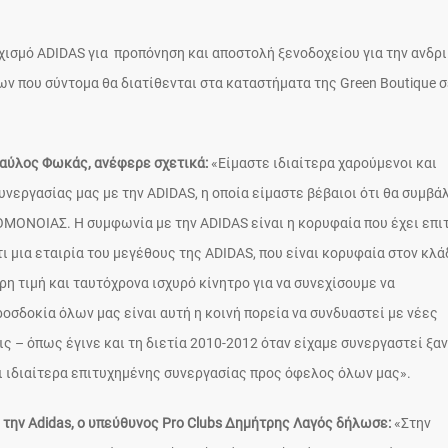
ισμό ADIDAS για προπόνηση και αποστολή ξενοδοχείου για την ανδρ
ν που σύντομα θα διατίθενται στα καταστήματα της Green Boutique 
αύλος Φωκάς, ανέφερε σχετικά:
«Είμαστε ιδιαίτερα χαρούμενοι και
νεργασίας μας με την ADIDAS, η οποία είμαστε βέβαιοι ότι θα συμβά
ΟΜΟΝΟΙΑΣ. Η συμφωνία με την ADIDAS είναι η κορυφαία που έχει επι
 μια εταιρία του μεγέθους της ADIDAS, που είναι κορυφαία στον κλά
ερη τιμή και ταυτόχρονα ισχυρό κίνητρο για να συνεχίσουμε να
οσδοκία όλων μας είναι αυτή η κοινή πορεία να συνδυαστεί με νέες
ις – όπως έγινε και τη διετία 2010-2012 όταν είχαμε συνεργαστεί ξαν
ι ιδιαίτερα επιτυχημένης συνεργασίας προς όφελος όλων μας».
ε την Adidas, ο υπεύθυνος Pro Clubs Δημήτρης Λαγός δήλωσε:
«Στην