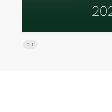
Like!
1