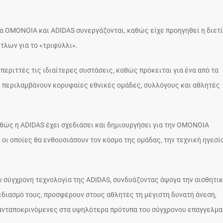
οία ΟΜΟΝΟΙΑ και ADIDAS συνεργάζονται, καθώς είχε προηγηθεί η διετ
τλων για το «τριφύλλι».
περιττές τις ιδιαίτερες συστάσεις, καθώς πρόκειται για ένα από τα
υ περιλαμβάνουν κορυφαίες εθνικές ομάδες, συλλόγους και αθλητές
θώς η ADIDAS έχει σχεδιάσει και δημιουργήσει για την ΟΜΟΝΟΙΑ
 οι οποίες θα ενθουσιάσουν τον κόσμο της ομάδας, την τεχνική ηγεσία
ν σύγχρονη τεχνολογία της ADIDAS, συνδυάζοντας άψογα την αισθητικ
διασμό τους, προσφέρουν στους αθλητές τη μέγιστη δυνατή άνεση,
 ανταποκρινόμενες στα υψηλότερα πρότυπα του σύγχρονου επαγγελμα