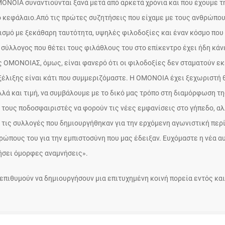
ΜΟΝΟΙΑ συναντιούνται ξανά μετά από αρκετά χρόνια και που έχουμε τ
ο κεφάλαιο.Από τις πρώτες συζητήσεις που είχαμε με τους ανθρώπου
ισμό με ξεκάθαρη ταυτότητα, υψηλές φιλοδοξίες και έναν κόσμο που
 σύλλογος που θέτει τους φιλάθλους του στο επίκεντρο έχει ήδη κάν
ς ΟΜΟΝΟΙΑΣ, όμως, είναι φανερό ότι οι φιλοδοξίες δεν σταματούν εκ
ξέλιξης είναι κάτι που συμμεριζόμαστε. Η ΟΜΟΝΟΙΑ έχει ξεχωριστή 
λλά και τιμή, να συμβάλουμε με το δικό μας τρόπο στη διαμόρφωση τ
τους ποδοσφαιριστές να φορούν τις νέες εμφανίσεις στο γήπεδο, α
ι τις συλλογές που δημιουργήθηκαν για την ερχόμενη αγωνιστική περ
ρώπους του για την εμπιστοσύνη που μας έδειξαν. Ευχόμαστε η νέα α
γήσει όμορφες αναμνήσεις».
πιθυμούν να δημιουργήσουν μια επιτυχημένη κοινή πορεία εντός και