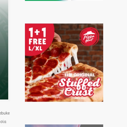
ebuke
ωσία