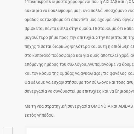
11teamsports είμαστε χαρούμενοι που η ADIDAS και η Ο
ευκαιρία να δουλέψουμε μαζί ένα πολλά υποσχόμενο νέ
ομάδας καταλάβαμε ότι απέναντί μας έχουμε έναν οργαν
βρίσκεται πάντα δίπλα στην ομάδα. Πιστεύουμε ότι κάθε
μεγαλύτερο βήμα προς την επιτυχία. Στην περίπτωση τη
πήχης τίθεται διαρκώς ψηλότερα και αυτή η επιδίωξη ε
στο κυπριακό ποδόσφαιρο και για εμάς αποτελεί χαρά, α
επόμενης ημέρας του συλλόγου.Ανυπομονούμε να δούμε 
και τον κόσμο της ομάδας να αγκαλιάζει τις φανέλες κα
Θα θέλαμε να ευχαριστήσουμε τον σύλλογο και τους ανθ
συνεργασία να συνδυαστεί με επιτυχίες και να δημιουρ
Με τη νέα στρατηγική συνεργασία ΟΜΟΝΟΙΑ και ADIDAS ε
εκτός γηπέδου.