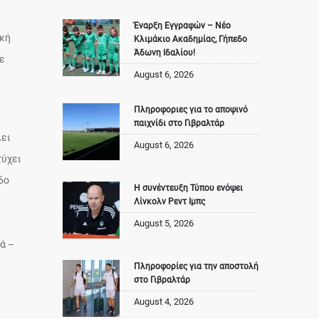
Έναρξη Εγγραφών – Νέο
ική
Κλιμάκιο Ακαδημίας, Γήπεδο
Άδωνη Ιδαλίου!
σε
August 6, 2026
Πληροφοριες για το αποψινό
παιχνίδι στο Γιβραλτάρ
λει
August 6, 2026
τύχει
δο
Η συνέντευξη Τύπου ενόψει
Λίνκολν Ρεντ Ιμπς
August 5, 2026
ά –
Πληροφορίες για την αποστολή
στο Γιβραλτάρ
August 4, 2026