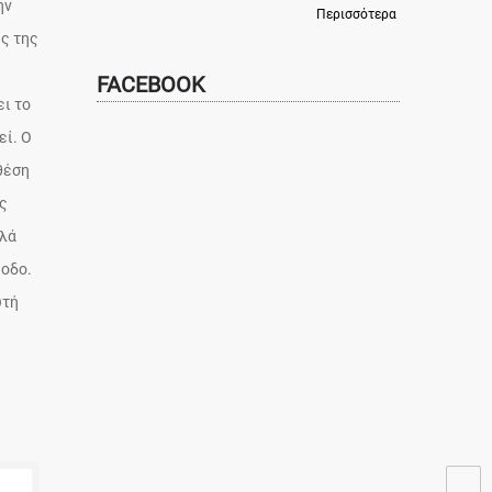
ην
Περισσότερα
ς της
FACEBOOK
ει το
εί. Ο
θέση
ης
λλά
ίοδο.
υτή