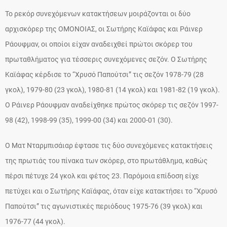
Το ρεκόρ συνεχόμενων κατακτήσεων μοιράζονται οι δύο
αρχισκόρερ της ΟΜΟΝΟΙΑΣ, οι Σωτήρης Καϊάφας και Ράινερ
Ράουφμαν, οι οποίοι είχαν αναδειχθεί πρώτοι σκόρερ του
πρωταθλήματος για τέσσερις συνεχόμενες σεζόν. Ο Σωτήρης
Καϊάφας κέρδισε το “Χρυσό Παπούτσι” τις σεζόν 1978-79 (28
γκολ), 1979-80 (23 γκολ), 1980-81 (14 γκολ) και 1981-82 (19 γκολ).
Ο Ράινερ Ράουφμαν αναδείχθηκε πρώτος σκόρερ τις σεζόν 1997-
98 (42), 1998-99 (35), 1999-00 (34) και 2000-01 (30).
Ο Ματ Νταρμπισάιαρ έφτασε τις δύο συνεχόμενες κατακτήσεις
της πρωτιάς του πίνακα των σκόρερ, στο πρωτάθλημα, καθώς
πέρσι πέτυχε 24 γκολ και φέτος 23. Παρόμοια επίδοση είχε
πετύχει και ο Σωτήρης Καϊάφας, όταν είχε κατακτήσει το “Χρυσό
Παπούτσι” τις αγωνιστικές περιόδους 1975-76 (39 γκολ) και
1976-77 (44 γκολ).