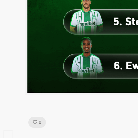
Like!
0