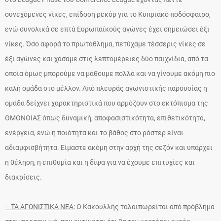
συνεχόμενες νίκες, επίδοση ρεκόρ για το Κυπριακό ποδόσφαιρο,
ενώ συνολικά σε επτά Ευρωπαϊκούς αγώνες έχει σημειώσει έξι
νίκες. Όσο αφορά το πρωτάθλημα, πετύχαμε τέσσερις νίκες σε
έξι αγώνες και χάσαμε στις λεπτομέρειες δύο παιχνίδια, από τα
οποία όμως μπορούμε να μάθουμε πολλά και να γίνουμε ακόμη πιο
καλή ομάδα στο μέλλον. Από πλευράς αγωνιστικής παρουσίας η
ομάδα δείχνει χαρακτηριστικά που αρμόζουν στο εκτόπισμα της
ΟΜΟΝΟΙΑΣ όπως δυναμική, αποφασιστικότητα, επιθετικότητα,
ενέργεια, ενώ η ποιότητα και το βάθος στο ρόστερ είναι
αδιαμφισβήτητα. Είμαστε ακόμη στην αρχή της σεζόν και υπάρχει
η θέληση, η επιθυμία και η δίψα για να έχουμε επιτυχίες και
διακρίσεις.
– ΤΑ ΑΓΩΝΙΣΤΙΚΑ ΝΕΑ:
Ο Κακουλλής ταλαιπωρείται από πρόβλημα