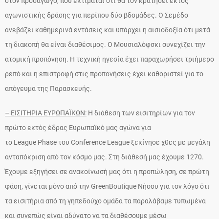
στον προσαγωγό, που εκτιμάται ότι θα τον κρατήσει εκτός
αγωνιστικής δράσης για περίπου δύο βδομάδες. Ο Σεμέδο
ανεβάζει καθημερινά εντάσεις και υπάρχει η αισιοδοξία ότι μετά
τη διακοπή θα είναι διαθέσιμος. Ο Μουσιαλόφσκι συνεχίζει την
ατομική προπόνηση. Η τεχνική ηγεσία έχει παραχωρήσει τριήμερο
ρεπό και η επιστροφή στις προπονήσεις έχει καθοριστεί για το
απόγευμα της Παρασκευής.
– ΕΙΣΙΤΗΡΙΑ ΕΥΡΩΠΑΪΚΩΝ:
Η διάθεση των εισιτηρίων για τον
πρώτο εκτός έδρας Ευρωπαϊκό μας αγώνα για
το League Phase του Conference League ξεκίνησε χθες με μεγάλη
ανταπόκριση από τον κόσμο μας. Στη διάθεσή μας έχουμε 1270.
Έχουμε εξηγήσει σε ανακοίνωσή μας ότι η προπώληση, σε πρώτη
φάση, γίνεται μόνο από την GreenBoutique Νήσου για τον λόγο ότι
τα εισιτήρια από τη γηπεδούχο ομάδα τα παραλάβαμε τυπωμένα
και συνεπώς είναι αδύνατο να τα διαθέσουμε μέσω