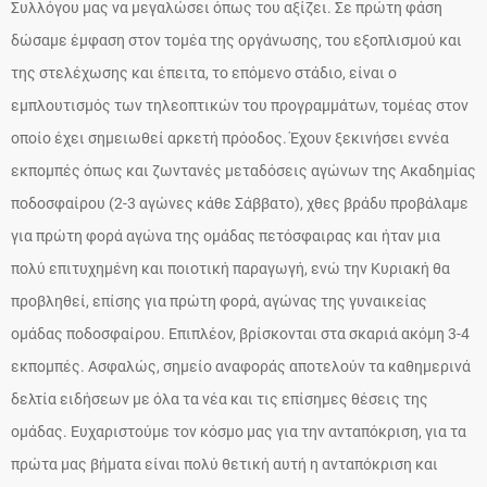
Συλλόγου μας να μεγαλώσει όπως του αξίζει. Σε πρώτη φάση
δώσαμε έμφαση στον τομέα της οργάνωσης, του εξοπλισμού και
της στελέχωσης και έπειτα, το επόμενο στάδιο, είναι ο
εμπλουτισμός των τηλεοπτικών του προγραμμάτων, τομέας στον
οποίο έχει σημειωθεί αρκετή πρόοδος. Έχουν ξεκινήσει εννέα
εκπομπές όπως και ζωντανές μεταδόσεις αγώνων της Ακαδημίας
ποδοσφαίρου (2-3 αγώνες κάθε Σάββατο), χθες βράδυ προβάλαμε
για πρώτη φορά αγώνα της ομάδας πετόσφαιρας και ήταν μια
πολύ επιτυχημένη και ποιοτική παραγωγή, ενώ την Κυριακή θα
προβληθεί, επίσης για πρώτη φορά, αγώνας της γυναικείας
ομάδας ποδοσφαίρου. Επιπλέον, βρίσκονται στα σκαριά ακόμη 3-4
εκπομπές. Ασφαλώς, σημείο αναφοράς αποτελούν τα καθημερινά
δελτία ειδήσεων με όλα τα νέα και τις επίσημες θέσεις της
ομάδας. Ευχαριστούμε τον κόσμο μας για την ανταπόκριση, για τα
πρώτα μας βήματα είναι πολύ θετική αυτή η ανταπόκριση και