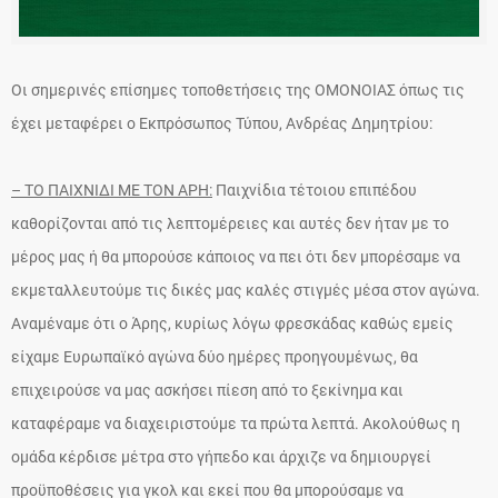
Οι σημερινές επίσημες τοποθετήσεις της ΟΜΟΝΟΙΑΣ όπως τις
έχει μεταφέρει ο Εκπρόσωπος Τύπου, Ανδρέας Δημητρίου:
– ΤΟ ΠΑΙΧΝΙΔΙ ΜΕ ΤΟΝ ΑΡΗ:
Παιχνίδια τέτοιου επιπέδου
καθορίζονται από τις λεπτομέρειες και αυτές δεν ήταν με το
μέρος μας ή θα μπορούσε κάποιος να πει ότι δεν μπορέσαμε να
εκμεταλλευτούμε τις δικές μας καλές στιγμές μέσα στον αγώνα.
Αναμέναμε ότι ο Άρης, κυρίως λόγω φρεσκάδας καθώς εμείς
είχαμε Ευρωπαϊκό αγώνα δύο ημέρες προηγουμένως, θα
επιχειρούσε να μας ασκήσει πίεση από το ξεκίνημα και
καταφέραμε να διαχειριστούμε τα πρώτα λεπτά. Ακολούθως η
ομάδα κέρδισε μέτρα στο γήπεδο και άρχιζε να δημιουργεί
προϋποθέσεις για γκολ και εκεί που θα μπορούσαμε να