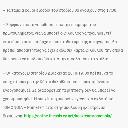
– Τα ταμεία και οι είσοδοι του σταδίου θα ανοίξουν στις 17:30.
– Σύμφωνα με τη νομοθεσία, από την πρεμιέρα του
πρωταθλήματος, για να μπορεί ο φίλαθλος να προμηθευτεί
εισιτήριο και να εισέρχεται σε στάδια πρώτης κατηγορίας, θα
πρέπει απαραιτήτως να έχει εκδώσει κάρτα φιλάθλου, την οποία
θα πρέπει να επιδεικνύει κατά την είσοδό του στο στάδιο.
– Οι κάτοχοι Εισιτηρίου Διαρκείας 2018-19, θα πρέπει να το
συσχετίσουν με την Κάρτα Φιλάθλου τους, προκειμένου να
ενεργοποιηθεί. Σε διαφορετική περίπτωση, δεν θα μπορεί να
χρησιμοποιηθεί. Η συσχέτιση μπορεί να γίνει στα εκδοτήρια
“ΟΜΟΝΟΙΑ – PrimeTel”, είτε στην ακόλουθη ηλεκτρονική
διεύθυνση:
https://online.theasis.cy.net/koa/team/omonoia/