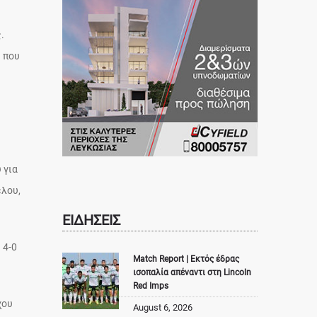
.
υ που
 για
έλου,
ΕΙΔΗΣΕΙΣ
 4-0
Match Report | Εκτός έδρας
ισοπαλία απέναντι στη Lincoln
Red Imps
χου
August 6, 2026