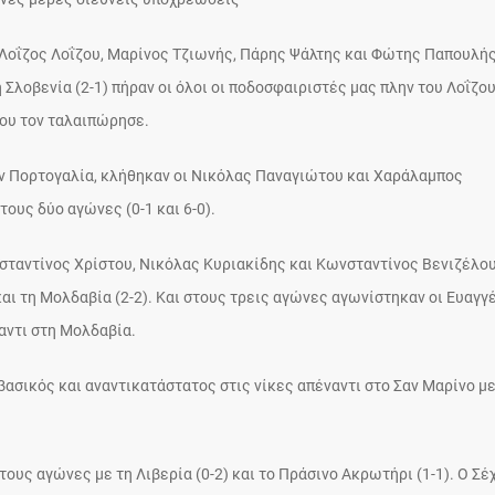
Λοΐζος Λοΐζου, Μαρίνος Τζιωνής, Πάρης Ψάλτης και Φώτης Παπουλής
η Σλοβενία (2-1) πήραν οι όλοι οι ποδοσφαιριστές μας πλην του Λοΐζο
ου τον ταλαιπώρησε.
την Πορτογαλία, κλήθηκαν οι Νικόλας Παναγιώτου και Χαράλαμπος
ους δύο αγώνες (0-1 και 6-0).
σταντίνος Χρίστου, Νικόλας Κυριακίδης και Κωνσταντίνος Βενιζέλου
 και τη Μολδαβία (2-2). Και στους τρεις αγώνες αγωνίστηκαν οι Ευαγγ
αντι στη Μολδαβία.
βασικός και αναντικατάστατος στις νίκες απέναντι στο Σαν Μαρίνο με
τους αγώνες με τη Λιβερία (0-2) και το Πράσινο Ακρωτήρι (1-1). Ο Σέ