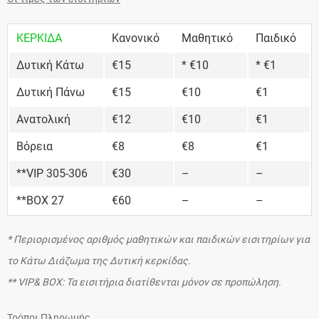
ΚΕΡΚΙΔΑ
Κανονικό
Μαθητικό
Παιδικό
Δυτική Κάτω
€15
* €10
* €1
Δυτική Πάνω
€15
€10
€1
Ανατολική
€12
€10
€1
Βόρεια
€8
€8
€1
**VIP 305-306
€30
–
–
**BOX 27
€60
–
–
* Περιορισμένος αριθμός μαθητικών και παιδικών εισιτηρίων για
το Κάτω Διάζωμα της Δυτική κερκίδας.
** VIP& BOX: Τα εισιτήρια διατίθενται μόνον σε προπώληση.
Τρόποι Πληρωμής