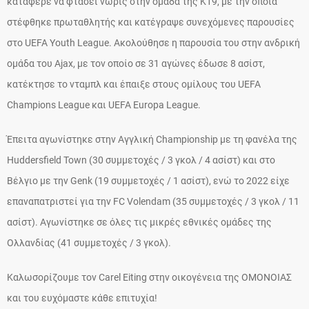
κατάφερε να φτάσει νωρίς στην ομάδα της Κ19, με την οποία
στέφθηκε πρωταθλητής και κατέγραψε συνεχόμενες παρουσίες
στο UEFA Youth League. Ακολούθησε η παρουσία του στην ανδρική
ομάδα του Ajax, με τον οποίο σε 31 αγώνες έδωσε 8 ασίστ,
κατέκτησε το νταμπλ και έπαιξε στους ομίλους του UEFA
Champions League και UEFA Europa League.
Έπειτα αγωνίστηκε στην Αγγλική Championship με τη φανέλα της
Huddersfield Town (30 συμμετοχές / 3 γκολ / 4 ασίστ) και στο
Βέλγιο με την Genk (19 συμμετοχές / 1 ασίστ), ενώ το 2022 είχε
επαναπατριστεί για την FC Volendam (35 συμμετοχές / 3 γκολ / 11
ασίστ). Αγωνίστηκε σε όλες τις μικρές εθνικές ομάδες της
Ολλανδίας (41 συμμετοχές / 3 γκολ).
Καλωσορίζουμε τον Carel Eiting στην οικογένεια της ΟΜΟΝΟΙΑΣ
και του ευχόμαστε κάθε επιτυχία!