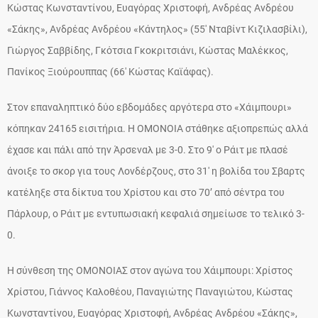
Κώστας Κωνσταντίνου, Ευαγόρας Χριστοφή, Ανδρέας Ανδρέου
«Σάκης», Ανδρέας Ανδρέου «Κάντηλος» (55′ Νταβίντ Κιζιλασβίλι),
Γιώργος Σαββίδης, Γκότσια Γκοκριτσιάνι, Κώστας Μαλέκκος,
Πανίκος Ξιούρουππας (66′ Κώστας Καϊάφας).
Στον επαναληπτικό δύο εβδομάδες αργότερα στο «Χάιμπουρι»
κόπηκαν 24165 εισιτήρια. Η ΟΜΟΝΟΙΑ στάθηκε αξιοπρεπώς αλλά
έχασε και πάλι από την Άρσεναλ με 3-0. Στο 9′ ο Ράιτ με πλασέ
άνοιξε το σκορ για τους Λονδέρζους, στο 31′ η βολίδα του Σβαρτς
κατέληξε στα δίκτυα του Χρίστου και στο 70’ από σέντρα του
Πάρλουρ, ο Ράιτ με εντυπωσιακή κεφαλιά σημείωσε το τελικό 3-
0.
Η σύνθεση της ΟΜΟΝΟΙΑΣ στον αγώνα του Χάιμπουρι: Χρίστος
Χρίστου, Γιάννος Καλοθέου, Παναγιώτης Παναγιώτου, Κώστας
Κωνσταντίνου, Ευαγόρας Χριστοφή, Ανδρέας Ανδρέου «Σάκης»,