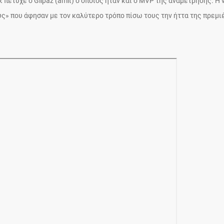
 πέτυχε ο Gilpaz (amit) ο οποίος ήταν και ο MVP της αναμέτρησης. Η 
ς» που άφησαν με τον καλύτερο τρόπο πίσω τους την ήττα της πρεμι