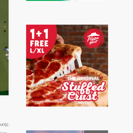
ικής.