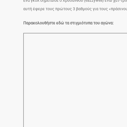
Ένα γκολ σημείωσε ο Χρυσάνθου (eazzywell) ενώ χατ-τρικ
αυτή έφερε τους πρώτους 3 βαθμούς για τους «πράσινου
Παρακολουθήστε εδώ τα στιγμιότυπα του αγώνα: