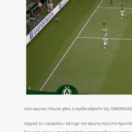
Δύο αγώνες έδωσε χθες η ομάδα eSports της ΟΜΟΝΟΙΑΣ μ
Αρχικά το «τριφύλλι» πέτυχε την πρώτη νίκη στο πρωτάθ