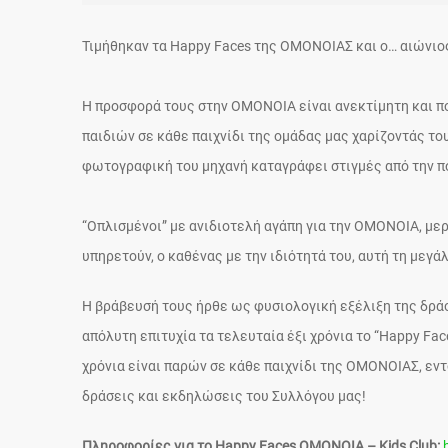
Τιμήθηκαν τα Happy Faces της ΟΜΟΝΟΙΑΣ και ο… αιώνι
Η προσφορά τους στην ΟΜΟΝΟΙΑ είναι ανεκτίμητη και π
παιδιών σε κάθε παιχνίδι της ομάδας μας χαρίζοντάς τ
φωτογραφική του μηχανή καταγράφει στιγμές από την 
“Οπλισμένοι” με ανιδιοτελή αγάπη για την ΟΜΟΝΟΙΑ, με
υπηρετούν, ο καθένας με την ιδιότητά του, αυτή τη μεγά
Η βράβευσή τους ήρθε ως φυσιολογική εξέλιξη της δράσ
απόλυτη επιτυχία τα τελευταία έξι χρόνια το “Happy Fa
χρόνια είναι παρών σε κάθε παιχνίδι της ΟΜΟΝΟΙΑΣ, εντ
δράσεις και εκδηλώσεις του Συλλόγου μας!
Πληροφορίες για το Happy Faces OMONOIA – Kids Club: