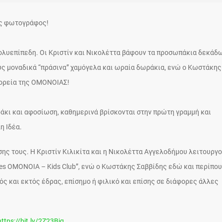
ος φωτογράφος!
ολυεπίπεδη. Οι Κριστίν και Νικολέττα βάφουν τα προσωπάκια δεκάδ
ους μοναδικά “πράσινα” χαμόγελα και ωραία δωράκια, ενώ ο Κωστάκης
πορεία της ΟΜΟΝΟΙΑΣ!
ράκι και αφοσίωση, καθημερινά βρίσκονται στην πρώτη γραμμή και
λη Ιδέα.
ης τους. Η Κριστίν Κιλικίτα και η Νικολέττα Αγγελοδήμου λειτουργο
ces OMONOIA – Kids Club”, ενώ ο Κωστάκης Σαββίδης εδώ και περίπου
ός και εκτός έδρας, επίσημο ή φιλικό και επίσης σε διάφορες άλλες
https://bit.ly/2Z23Bjq