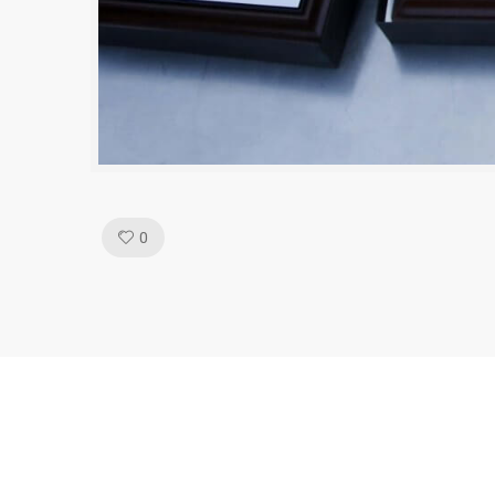
Like!
0