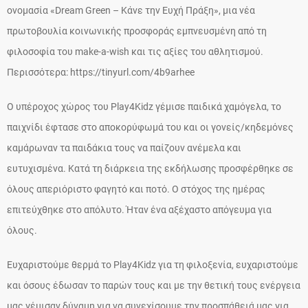
ονομασία «Dream Green – Κάνε την Ευχή Πράξη», μια νέα
πρωτοβουλία κοινωνικής προσφοράς εμπνευσμένη από τη
φιλοσοφία του make-a-wish και τις αξίες του αθλητισμού.
Περισσότερα: https://tinyurl.com/4b9arhee
Ο υπέροχος χώρος του Play4Kidz γέμισε παιδικά χαμόγελα, το
παιχνίδι έφτασε στο αποκορύφωμά του και οι γονείς/κηδεμόνες
καμάρωναν τα παιδάκια τους να παίζουν ανέμελα και
ευτυχισμένα. Κατά τη διάρκεια της εκδήλωσης προσφέρθηκε σε
όλους απεριόριστο φαγητό και ποτό. Ο στόχος της ημέρας
επιτεύχθηκε στο απόλυτο. Ήταν ένα αξέχαστο απόγευμα για
όλους.
Ευχαριστούμε θερμά το Play4Kidz για τη φιλοξενία, ευχαριστούμε
και όσους έδωσαν το παρών τους και με την θετική τους ενέργεια
μας γέμισαν δύναμη για να συνεχίσουμε την προσπάθειά μας για