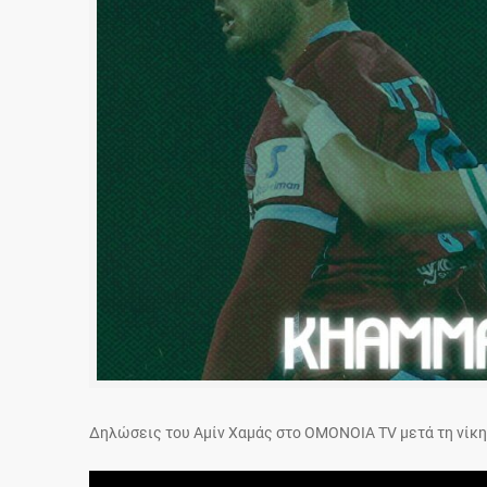
Δηλώσεις του Αμίν Χαμάς στο OMONOIA TV μετά τη νίκη