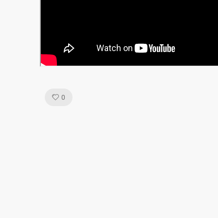
Like!
0