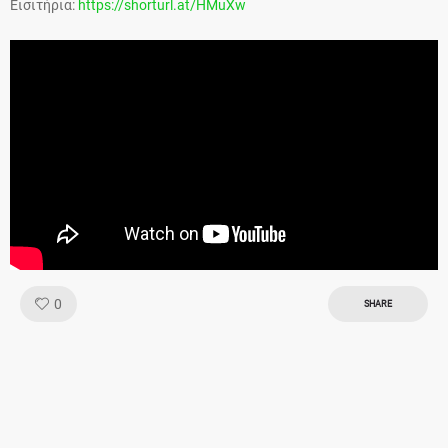
Εισιτήρια:
https://shorturl.at/HMuXw
Like!
0
SHARE