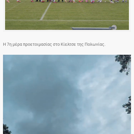
Η 7η μέρα προετοιμασίας στο Κίελτσε της Πολωνίας.