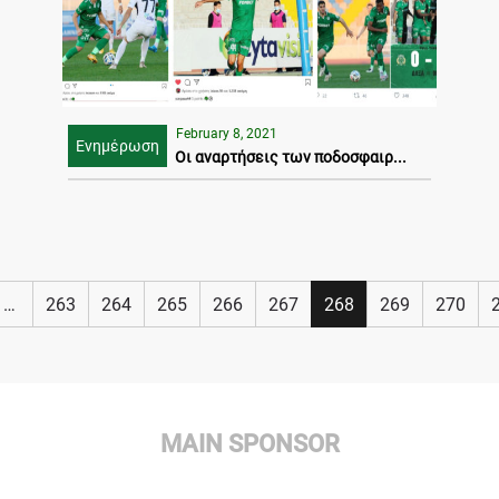
February 8, 2021
Ενημέρωση
Οι αναρτήσεις των ποδοσφαιρ...
…
263
264
265
266
267
268
269
270
MAIN SPONSOR