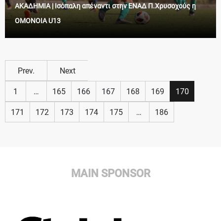
ΑΚΑΔΗΜΙΑ | Ισόπαλη απέναντι στην ΕΝΑΔ Π.Χρυσοχούς η
ΟΜΟΝΟΙΑ U13
Prev.
Next
1
…
165
166
167
168
169
170
171
172
173
174
175
…
186
MAIN SPONSOR