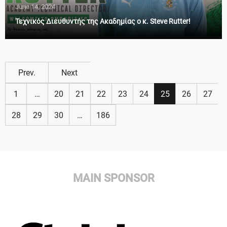
June 14, 2024
Τεχνικός Διευθυντής της Ακαδημίας ο κ. Steve Rutter!
Prev.
Next
1
…
20
21
22
23
24
25
26
27
28
29
30
…
186
MAIN SPONSOR