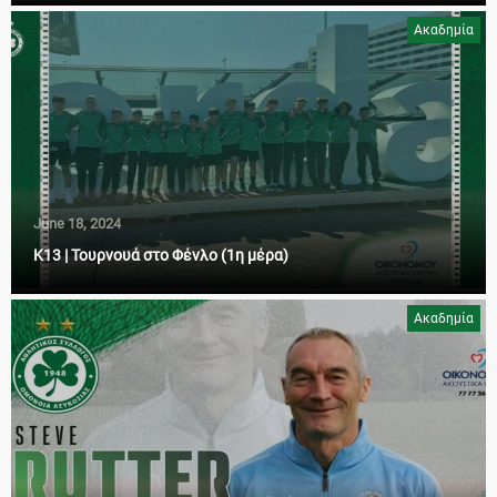
Ακαδημία
June 18, 2024
Κ13 | Τουρνουά στο Φένλο (1η μέρα)
Ακαδημία