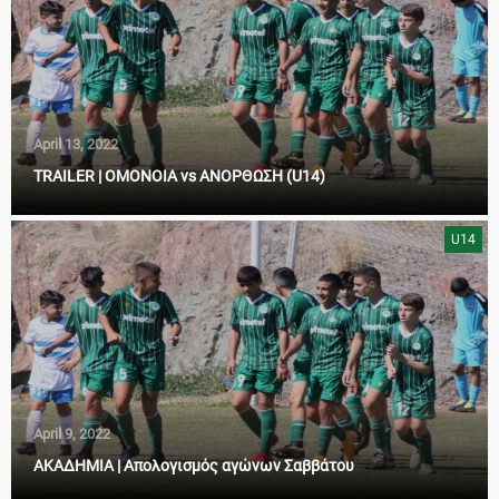
April 13, 2022
TRAILER | OMONOIA vs ANΟΡΘΩΣΗ (U14)
U14
April 9, 2022
ΑΚΑΔΗΜΙΑ | Απολογισμός αγώνων Σαββάτου