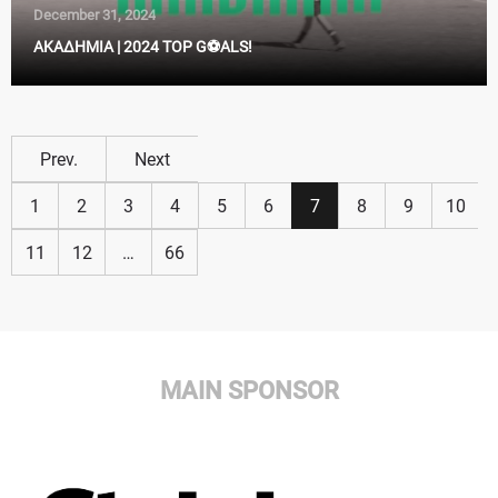
December 31, 2024
ΑΚΑΔΗΜΙΑ | 2024 TOP G⚽ALS!
Prev.
Next
1
2
3
4
5
6
7
8
9
10
11
12
…
66
MAIN SPONSOR