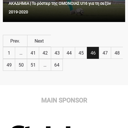
ΑΚΑΔΗΜΙΑ | Το ρόστερ της ΟΜΟΝΟΙΑΣ U16 για τη σεζόν
2019-2020
Prev.
Next
1
…
41
42
43
44
45
46
47
48
49
50
51
…
64
MAIN SPONSOR