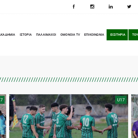
ΑΚΑΔΗΜΙΑ
ΙΣΤΟΡΙΑ
ΠΑΛΑΙΜΑΧΟΙ
OMONOIA TV
ΕΠΙΚΟΙΝΩΝΙΑ
ΕΙΣΙΤΗΡΙΑ
ΤΟΥ
17
U17