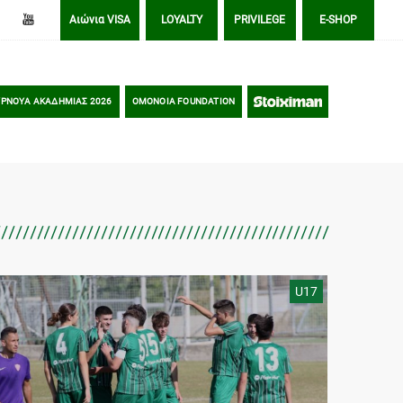
Αιώνια VISA
LOYALTY
PRIVILEGE
E-SHOP
ΡΝΟΥΑ ΑΚΑΔΗΜΙΑΣ 2026
OMONOIA FOUNDATION
STOIXIMAN
U17