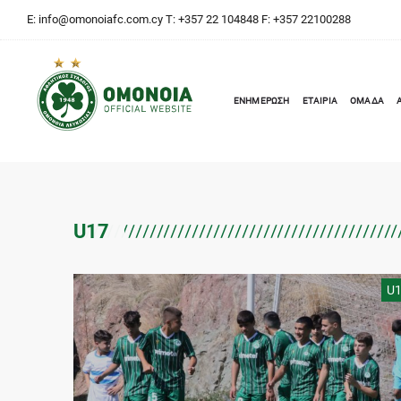
E:
info@omonoiafc.com.cy
T: +357 22 104848 F: +357 22100288
ΕΝΗΜΕΡΩΣΗ
ΕΤΑΙΡΙΑ
ΟΜΑΔΑ
U17
U