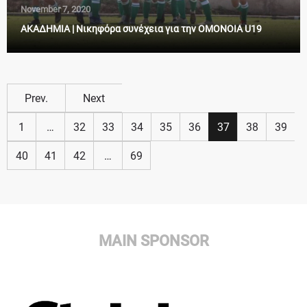
November 7, 2020
ΑΚΑΔΗΜΙΑ | Νικηφόρα συνέχεια για την ΟΜΟΝΟΙΑ U19
Prev.
Next
1
…
32
33
34
35
36
37
38
39
40
41
42
…
69
MAIN SPONSOR