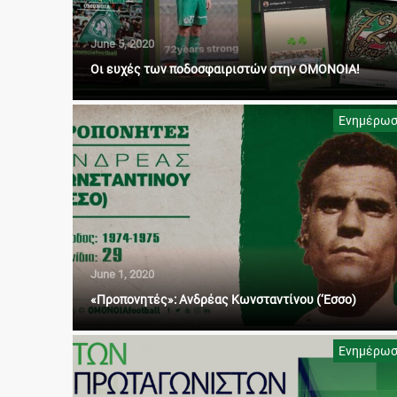
June 5, 2020
Οι ευχές των ποδοσφαιριστών στην ΟΜΟΝΟΙΑ!
Ενημέρω
June 1, 2020
«Προπονητές»: Ανδρέας Κωνσταντίνου (‘Εσσο)
Ενημέρω