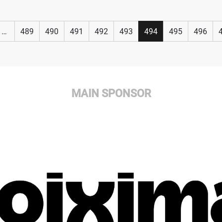
…
489
490
491
492
493
494
495
496
MAIN SPONSOR