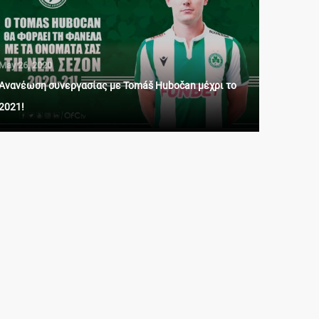
May 26, 2020
Ανανέωση συνεργασίας με Tomáš Hubočan μέχρι το
2021!