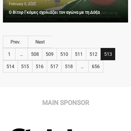
February 5, 2020
Ο Βίτορ Γκόμες σχολιάζει τον αγώνα με τη Δόξα
Prev.
Next
1
…
508
509
510
511
512
513
514
515
516
517
518
…
656
MAIN SPONSOR